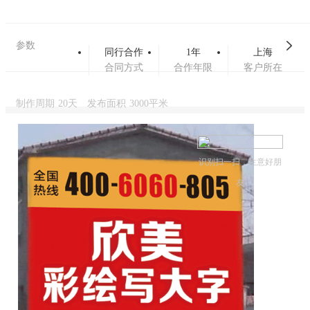
参数
同行合作
1年
上海
合同方式
合作年限
客户所在
制作周期
20天
发布面积
3000平米
识别扫一扫，生意好朋
友