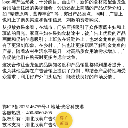
logo 与产品形象，十分醒目。画面中，新鲜的食材搭配金龙鱼
食用油烹饪出的美味佳肴，旁边还配上简洁的产品优势介绍，
如 “精选原料，营养丰富” 等，突出产品卖点。同时，广告上
也附上了购买渠道和促销信息，刺激消费者购买。
从投放效果来看，在城市，
门头店招
吸引了众多家庭主妇和上
班族的目光。家庭主妇在采购食材途中，被广告上优质的产品
画面和促销信息吸引；上班族在通勤路上，也对金龙鱼的品牌
有了更深刻印象。在乡村，广告也让更多居民了解到金龙鱼的
产品。随着农村生活水平提升，对高品质食用油需求增加，广
告促使他们在购买时更多考虑金龙鱼。
这次合作让金龙鱼的品牌知名度和产品销量都得到显著提升，
也为其他品牌在广告营销上提供了范例，即结合产品特性与受
众需求，利用好户外
门头店招
，能收获良好的市场反馈
。
鄂ICP备2025146755号-1 地址:光谷科技港
客服热线： 400-6060-805
客户
版权所有：湖北欣萌广告有限公司
留言
技术支持：湖北欣萌广告有限公司