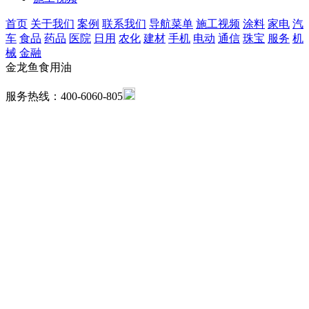
首页
关于我们
案例
联系我们
导航菜单
施工视频
涂料
家电
汽
车
食品
药品
医院
日用
农化
建材
手机
电动
通信
珠宝
服务
机
械
金融
金龙鱼食用油
服务热线：400-6060-805