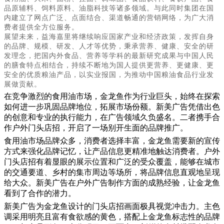
品原辅料、饲料原料、油脂科技等诸多领域。与此同时集团在国
内建立了网点广泛、点面结合、渠道畅通的营销网络，为广大消
费者提供全方位服务。
展望未来，益海嘉里将继续响应国家产业和经济政策，发挥自身
的品牌、规模、研发、人才等优势，秉承营养、健康、安全的研
发理念，把国内外食品、营养等学科的最新研究成果与中国人民
的膳食特点相结合，持续不断地为国人提供更营养、更健康、更
安全的优质粮油产品，以实业报国，为推动中国粮油食品行业发
展做贡献。
在竞争激烈的食用油市场，金龙鱼作为行业巨头，始终在探索
如何进一步巩固品牌地位，拓展市场份额。新美广告凭借出色
的创意和专业的执行能力，在广告领域久负盛名。二者携手合
作户外
门头店招
，开启了一场别开生面的品牌推广。
食用油市场品牌众多，消费者选择丰富，金龙鱼需要新的宣传
方式来强化品牌记忆，让产品信息更精准地触达消费者。户外
门头店招
有着显眼的展示位置和广泛的受众覆盖，能够在城市
的交通要道、乡村的集市周边等场所，将品牌信息直观地呈现
给大众。新美广告在户外广告制作方面的成熟经验，让金龙鱼
看到了合作的潜力。
新美广告为金龙鱼设计的
门头店招
画面极具视觉冲击力。主色
调采用明亮且富有食欲感的黄色，搭配上金龙鱼标志性的品牌