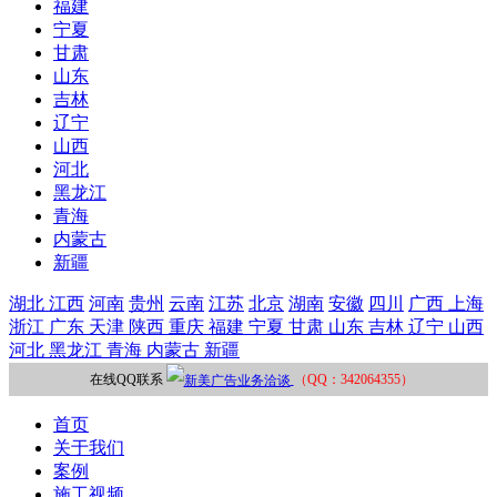
福建
宁夏
甘肃
山东
吉林
辽宁
山西
河北
黑龙江
青海
内蒙古
新疆
湖北
江西
河南
贵州
云南
江苏
北京
湖南
安徽
四川
广西
上海
浙江
广东
天津
陕西
重庆
福建
宁夏
甘肃
山东
吉林
辽宁
山西
河北
黑龙江
青海
内蒙古
新疆
在线QQ联系
（QQ：342064355）
首页
关于我们
案例
施工视频