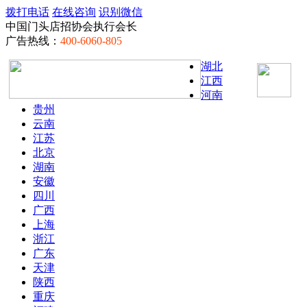
拨打电话
在线咨询
识别微信
中国门头店招协会执行会长
广告热线：
400-6060-805
湖北
江西
河南
贵州
云南
江苏
北京
湖南
安徽
四川
广西
上海
浙江
广东
天津
陕西
重庆