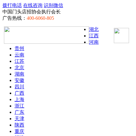
拨打电话
在线咨询
识别微信
中国门头店招协会执行会长
广告热线：
400-6060-805
湖北
江西
河南
贵州
云南
江苏
北京
湖南
安徽
四川
广西
上海
浙江
广东
天津
陕西
重庆