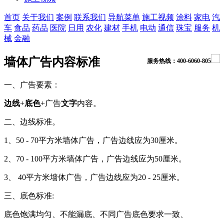
首页
关于我们
案例
联系我们
导航菜单
施工视频
涂料
家电
汽
车
食品
药品
医院
日用
农化
建材
手机
电动
通信
珠宝
服务
机
械
金融
墙体广告内容标准
服务热线：400-6060-805
一、广告要素：
边线
+
底色
+
广告
文字
内容。
二、边线标准。
1、50 - 70平方米墙体广告，广告边线应为30厘米。
2、70 - 100平方米墙体广告，广告边线应为50厘米。
3、 40平方米墙体广告，广告边线应为20 - 25厘米。
三、底色标准:
底色饱满均匀、不能漏底、不同广告底色要求一致、