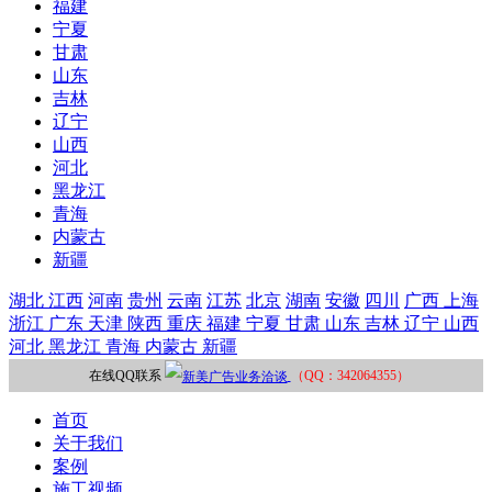
福建
宁夏
甘肃
山东
吉林
辽宁
山西
河北
黑龙江
青海
内蒙古
新疆
湖北
江西
河南
贵州
云南
江苏
北京
湖南
安徽
四川
广西
上海
浙江
广东
天津
陕西
重庆
福建
宁夏
甘肃
山东
吉林
辽宁
山西
河北
黑龙江
青海
内蒙古
新疆
在线QQ联系
（QQ：342064355）
首页
关于我们
案例
施工视频