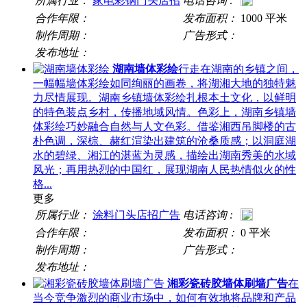
所属行业：
家电彩钢门头店招
电话咨询 :
合作年限：
发布面积：
1000 平米
制作周期：
广告形式：
发布地址：
湖南墙体彩绘
行走在湖南的乡镇之间，
一幅幅墙体彩绘如同绚丽的画卷，将湖湘大地的独特魅
力尽情展现。湖南乡镇墙体彩绘扎根本土文化，以鲜明
的特色装点乡村，传播地域风情。色彩上，湖南乡镇墙
体彩绘巧妙融合自然与人文色彩。借鉴湘西吊脚楼的古
朴色调，深棕、赭红渲染出建筑的沧桑质感；以洞庭湖
水的碧绿、湘江的湛蓝为灵感，描绘出湖南秀美的水域
风光；再用热烈的中国红，展现湖南人民热情似火的性
格...
更多
所属行业：
涂料门头店招广告
电话咨询 :
合作年限：
发布面积：
0 平米
制作周期：
广告形式：
发布地址：
湘彩瓷砖胶墙体刷墙广告
在
当今竞争激烈的商业市场中，如何有效地将品牌和产品