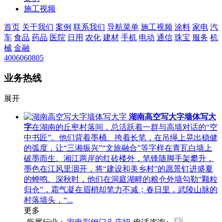
施工视频
首页
关于我们
案例
联系我们
导航菜单
施工视频
涂料
家电
汽
车
食品
药品
医院
日用
农化
建材
手机
电动
通信
珠宝
服务
机
械
金融
4006060805
业务热线
展开
湖南高空写大字墙体写大
字
在湖南的丘壑村落间，总活跃着一群与高墙对话的“空
中书匠”。他们背着墨桶、挎着长笔，在吊绳上晃出稳健
的弧度，让“三湘振兴”“文旅融合”等字样在青瓦白墙上
破墨而生。湘江两岸的红砖楼外，笔锋随脚手架攀升，
墨色在江风里洇开，将“建设和美乡村”的愿景钉进盛夏
的蝉鸣。深秋时，他们在洞庭湖畔的粮仓外墙勾勒“颗粒
归仓”，霜气凝在眉梢却笔力不减；春日里，武陵山脉的
村落墙头，“...
更多