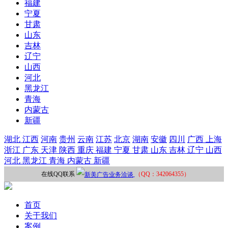
福建
宁夏
甘肃
山东
吉林
辽宁
山西
河北
黑龙江
青海
内蒙古
新疆
湖北
江西
河南
贵州
云南
江苏
北京
湖南
安徽
四川
广西
上海
浙江
广东
天津
陕西
重庆
福建
宁夏
甘肃
山东
吉林
辽宁
山西
河北
黑龙江
青海
内蒙古
新疆
在线QQ联系
（QQ：342064355）
首页
关于我们
案例