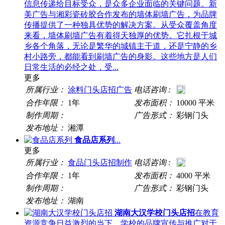
信息传递给目标受众，是众多企业面临的关键问题。新
美广告与湘彩瓷砖胶合作发布的墙体刷墙广告，为品牌
传播提供了一种独具优势的解决方案。从受众覆盖角度
来看，墙体刷墙广告有着得天独厚的优势。它扎根于城
乡各个角落，无论是繁华的城镇主干道，还是宁静的乡
村小路旁，都能看到刷墙广告的身影。这些地方是人们
日常生活的必经之处，受...
更多
所属行业：
涂料门头店招广告
电话咨询 :
合作年限：
1年
发布面积：
10000 平米
制作周期：
广告形式：
彩钢门头
发布地址：
湘潭
食品店系列
...
更多
所属行业：
食品门头店招制作
电话咨询 :
合作年限：
1年
发布面积：
4000 平米
制作周期：
广告形式：
彩钢门头
发布地址：
湖南
湖南大汉学校门头店招
在教育
资源竞争日益激烈的当下，学校的品牌宣传与推广对于