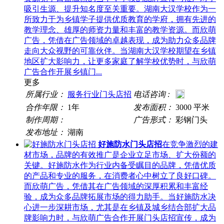
吸引生源、提升知名度至关重要。湖南大汉学校作为一
所致力于为乡镇学子提供优质教育的学府，拥有先进的
教学理念、雄厚的师资力量和丰富的教学资源。而欣萌
广告，凭借在广告领域的卓越表现，成为助力众多品牌
走向大众视野的可靠伙伴。当湖南大汉学校期望在乡镇
地区扩大影响力，让更多家庭了解学校优势时，与欣萌
广告合作开展乡镇门...
更多
所属行业：
服务行业门头店招
电话咨询 :
合作年限：
1年
发布面积：
3000 平米
制作周期：
广告形式：
彩钢门头
发布地址：
湖南
好施防水门头店招
在竞争激烈的建
材市场，品牌的有效推广是企业立足市场、扩大份额的
关键。好施防水作为行业内备受瞩目的品牌，凭借优质
的产品和专业的服务，在消费者心中树立了良好口碑。
而欣萌广告，凭借其在广告领域的深厚积累和丰富经
验，成为众多品牌拓展市场的得力助手。当好施防水决
心进一步深耕市场，尤其是在乡镇及城乡结合部扩大品
牌影响力时，与欣萌广告合作开展门头店招宣传，成为