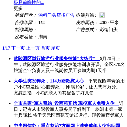
极具前瞻性的...
更多
所属行业：
涂料门头店招广告
电话咨询 :
合作年限：
1年
发布面积：
4000 平米
制作周期：
广告形式：
彩钢门头
发布地址：
湖南
1
/17
下一页
上一页
首页
尾页
武陵源区举行旅游行业服务技能“大练兵”
6月20日上
午，武陵源区旅游行业服务技能培训班开课。全区370名
旅游企业负责人及一线岗位员工参加为期1天半
大学生突发猝死，114万赔款慰人心
平安保险年青的用
户小C突发性“心脏猝死”，刚满19岁，让人悲痛万分。
宽慰是指，小C的亲人向其配备了好几份
全市首家“军人驿站”设西苑宾馆 现役军人免费入住
近
日，记者从市退役军人事务局了解到了，株洲市第一家
士兵驿栈 将于天元区西苑宾馆试运行。现役军官凭军人
中央网信办：重点整治7方面网上涉未成年人突出问题