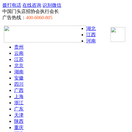
拨打电话
在线咨询
识别微信
中国门头店招协会执行会长
广告热线：
400-6060-805
湖北
江西
河南
贵州
云南
江苏
北京
湖南
安徽
四川
广西
上海
浙江
广东
天津
陕西
重庆